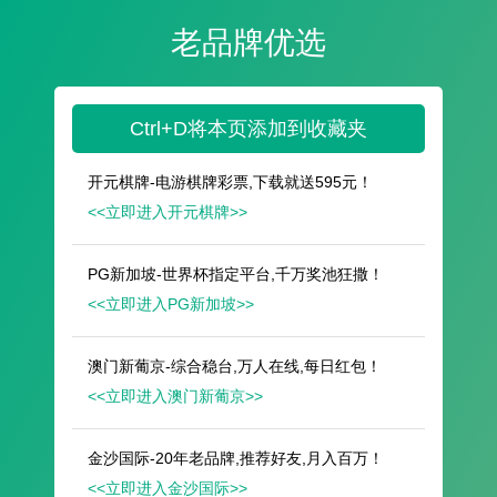
遥想公瑾当年，小乔初嫁了，雄姿英发。
羽扇纶巾，谈笑间，樯橹灰飞烟灭。
故国神游，多情应笑我，早生华发。
人生如梦，一尊还酹江月。